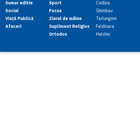
Sumar editie
Sport
Codlea
Social
Focus
Ghimbav
Viață Publică
Ziarul de mâine
Tarlungeni
Afaceri
Supliment Religios
Feldioara
Ortodox
Halchiu