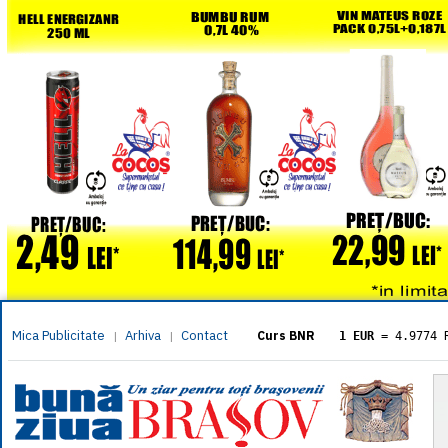
Mica Publicitate
Arhiva
Contact
|
|
Curs BNR
1 EUR
= 4.9774 
1 USD
= 4.3833 
1 GBP
= 5.8304 
1 XAU
= 464.461
1 AED
= 1.1933 
1 AUD
= 2.7957 
1 BGN
= 2.5449 