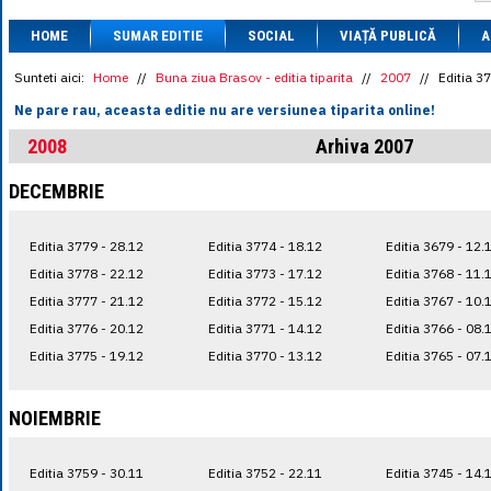
1 BRL
= 0.7714 
HOME
SUMAR EDITIE
SOCIAL
VIAȚĂ PUBLICĂ
1 CAD
= 3.1559 
A
1 CHF
= 5.2813 
1 CNY
= 0.6015 
Sunteti aici:
Home
//
Buna ziua Brasov - editia tiparita
//
2007
//
Editia 3
1 CZK
= 0.1993 
Ne pare rau, aceasta editie nu are versiunea tiparita online!
1 DKK
= 0.6668 
1 EGP
= 0.0860 
2008
Arhiva 2007
1 HUF
= 1.2223 
1 INR
= 0.0513 
DECEMBRIE
1 JPY
= 3.0556 
1 KRW
= 0.3047 
1 MDL
= 0.2538 
Editia 3779 - 28.12
Editia 3774 - 18.12
Editia 3679 - 12.
1 MXN
= 0.2227 
1 NOK
= 0.4191 
Editia 3778 - 22.12
Editia 3773 - 17.12
Editia 3768 - 11.
1 NZD
= 2.6097 
Editia 3777 - 21.12
Editia 3772 - 15.12
Editia 3767 - 10.
1 PLN
= 1.1646 
Editia 3776 - 20.12
Editia 3771 - 14.12
Editia 3766 - 08.
1 RSD
= 0.0425 
1 RUB
= 0.0530 
Editia 3775 - 19.12
Editia 3770 - 13.12
Editia 3765 - 07.
1 SEK
= 0.4526 
1 TRY
= 0.1141 
1 UAH
= 0.1048 
NOIEMBRIE
1 XDR
= 5.9383 
1 ZAR
= 0.2318 
Editia 3759 - 30.11
Editia 3752 - 22.11
Editia 3745 - 14.