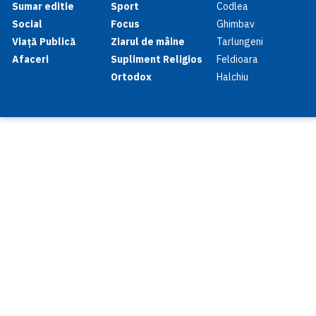
Sumar editie
Sport
Codlea
Social
Focus
Ghimbav
Viață Publică
Ziarul de mâine
Tarlungeni
Afaceri
Supliment Religios
Feldioara
Ortodox
Halchiu