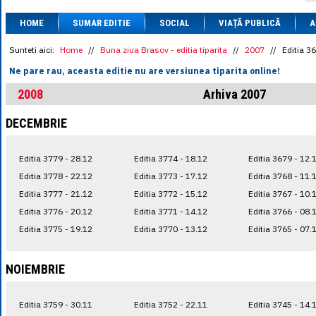
1 BRL
= 0.7714 
HOME
SUMAR EDITIE
SOCIAL
VIAȚĂ PUBLICĂ
1 CAD
= 3.1559 
A
1 CHF
= 5.2813 
1 CNY
= 0.6015 
Sunteti aici:
Home
//
Buna ziua Brasov - editia tiparita
//
2007
//
Editia 3
1 CZK
= 0.1993 
Ne pare rau, aceasta editie nu are versiunea tiparita online!
1 DKK
= 0.6668 
1 EGP
= 0.0860 
2008
Arhiva 2007
1 HUF
= 1.2223 
1 INR
= 0.0513 
DECEMBRIE
1 JPY
= 3.0556 
1 KRW
= 0.3047 
1 MDL
= 0.2538 
Editia 3779 - 28.12
Editia 3774 - 18.12
Editia 3679 - 12.
1 MXN
= 0.2227 
1 NOK
= 0.4191 
Editia 3778 - 22.12
Editia 3773 - 17.12
Editia 3768 - 11.
1 NZD
= 2.6097 
Editia 3777 - 21.12
Editia 3772 - 15.12
Editia 3767 - 10.
1 PLN
= 1.1646 
Editia 3776 - 20.12
Editia 3771 - 14.12
Editia 3766 - 08.
1 RSD
= 0.0425 
1 RUB
= 0.0530 
Editia 3775 - 19.12
Editia 3770 - 13.12
Editia 3765 - 07.
1 SEK
= 0.4526 
1 TRY
= 0.1141 
1 UAH
= 0.1048 
NOIEMBRIE
1 XDR
= 5.9383 
1 ZAR
= 0.2318 
Editia 3759 - 30.11
Editia 3752 - 22.11
Editia 3745 - 14.