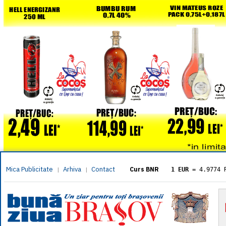
Mica Publicitate
Arhiva
Contact
|
|
Curs BNR
1 EUR
= 4.9774 
1 USD
= 4.3833 
1 GBP
= 5.8304 
1 XAU
= 464.461
1 AED
= 1.1933 
1 AUD
= 2.7957 
1 BGN
= 2.5449 