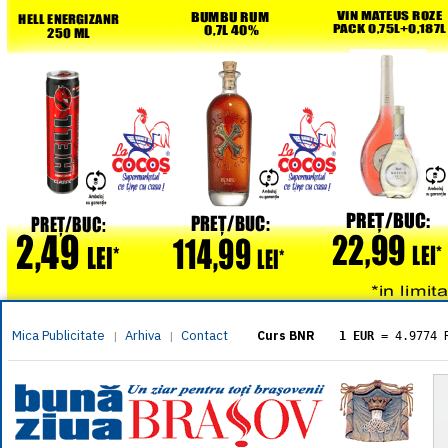
Mica Publicitate
Arhiva
Contact
|
|
Curs BNR
1 EUR
= 4.9774 
1 USD
= 4.3833 
1 GBP
= 5.8304 
1 XAU
= 464.461
1 AED
= 1.1933 
1 AUD
= 2.7957 
1 BGN
= 2.5449 