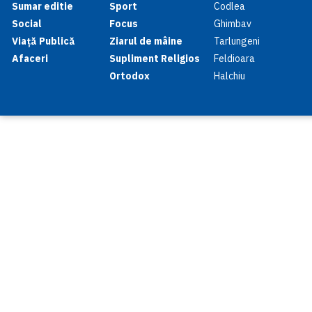
Sumar editie
Sport
Codlea
Social
Focus
Ghimbav
Viață Publică
Ziarul de mâine
Tarlungeni
Afaceri
Supliment Religios
Feldioara
Ortodox
Halchiu