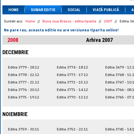
1 BRL
= 0.7714 
HOME
SUMAR EDITIE
SOCIAL
VIAȚĂ PUBLICĂ
1 CAD
= 3.1559 
A
1 CHF
= 5.2813 
1 CNY
= 0.6015 
Sunteti aici:
Home
//
Buna ziua Brasov - editia tiparita
//
2007
//
Editia 3
1 CZK
= 0.1993 
Ne pare rau, aceasta editie nu are versiunea tiparita online!
1 DKK
= 0.6668 
1 EGP
= 0.0860 
2008
Arhiva 2007
1 HUF
= 1.2223 
1 INR
= 0.0513 
DECEMBRIE
1 JPY
= 3.0556 
1 KRW
= 0.3047 
1 MDL
= 0.2538 
Editia 3779 - 28.12
Editia 3774 - 18.12
Editia 3679 - 12.
1 MXN
= 0.2227 
1 NOK
= 0.4191 
Editia 3778 - 22.12
Editia 3773 - 17.12
Editia 3768 - 11.
1 NZD
= 2.6097 
Editia 3777 - 21.12
Editia 3772 - 15.12
Editia 3767 - 10.
1 PLN
= 1.1646 
Editia 3776 - 20.12
Editia 3771 - 14.12
Editia 3766 - 08.
1 RSD
= 0.0425 
1 RUB
= 0.0530 
Editia 3775 - 19.12
Editia 3770 - 13.12
Editia 3765 - 07.
1 SEK
= 0.4526 
1 TRY
= 0.1141 
1 UAH
= 0.1048 
NOIEMBRIE
1 XDR
= 5.9383 
1 ZAR
= 0.2318 
Editia 3759 - 30.11
Editia 3752 - 22.11
Editia 3745 - 14.