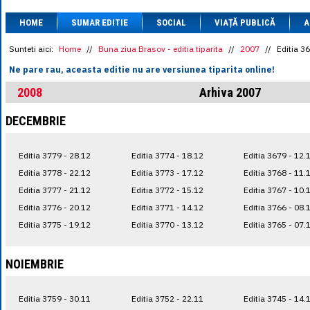
1 BRL
= 0.7714 
HOME
SUMAR EDITIE
SOCIAL
VIAȚĂ PUBLICĂ
1 CAD
= 3.1559 
A
1 CHF
= 5.2813 
1 CNY
= 0.6015 
Sunteti aici:
Home
//
Buna ziua Brasov - editia tiparita
//
2007
//
Editia 3
1 CZK
= 0.1993 
Ne pare rau, aceasta editie nu are versiunea tiparita online!
1 DKK
= 0.6668 
1 EGP
= 0.0860 
2008
Arhiva 2007
1 HUF
= 1.2223 
1 INR
= 0.0513 
DECEMBRIE
1 JPY
= 3.0556 
1 KRW
= 0.3047 
1 MDL
= 0.2538 
Editia 3779 - 28.12
Editia 3774 - 18.12
Editia 3679 - 12.
1 MXN
= 0.2227 
1 NOK
= 0.4191 
Editia 3778 - 22.12
Editia 3773 - 17.12
Editia 3768 - 11.
1 NZD
= 2.6097 
Editia 3777 - 21.12
Editia 3772 - 15.12
Editia 3767 - 10.
1 PLN
= 1.1646 
Editia 3776 - 20.12
Editia 3771 - 14.12
Editia 3766 - 08.
1 RSD
= 0.0425 
1 RUB
= 0.0530 
Editia 3775 - 19.12
Editia 3770 - 13.12
Editia 3765 - 07.
1 SEK
= 0.4526 
1 TRY
= 0.1141 
1 UAH
= 0.1048 
NOIEMBRIE
1 XDR
= 5.9383 
1 ZAR
= 0.2318 
Editia 3759 - 30.11
Editia 3752 - 22.11
Editia 3745 - 14.