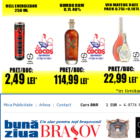
Mica Publicitate
Arhiva
Contact
|
|
Curs BNR
1 EUR
= 4.9774 
1 USD
= 4.3833 
1 GBP
= 5.8304 
1 XAU
= 464.461
1 AED
= 1.1933 
1 AUD
= 2.7957 
1 BGN
= 2.5449 