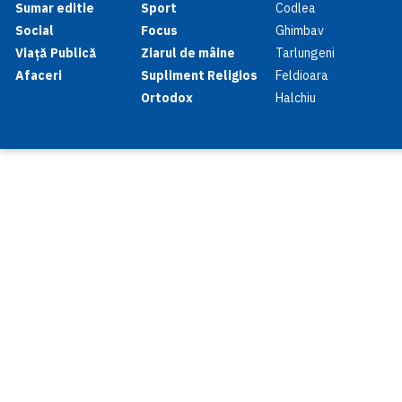
Sumar editie
Sport
Codlea
Social
Focus
Ghimbav
Viață Publică
Ziarul de mâine
Tarlungeni
Afaceri
Supliment Religios
Feldioara
Ortodox
Halchiu