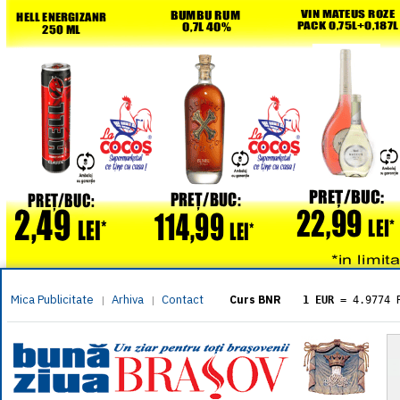
Mica Publicitate
Arhiva
Contact
|
|
Curs BNR
1 EUR
= 4.9774 
1 USD
= 4.3833 
1 GBP
= 5.8304 
1 XAU
= 464.461
1 AED
= 1.1933 
1 AUD
= 2.7957 
1 BGN
= 2.5449 