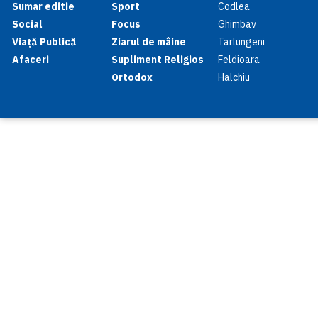
Sumar editie
Sport
Codlea
Social
Focus
Ghimbav
Viață Publică
Ziarul de mâine
Tarlungeni
Afaceri
Supliment Religios
Feldioara
Ortodox
Halchiu