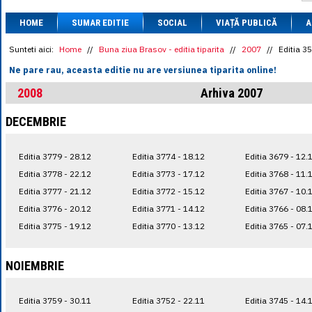
1 BRL
= 0.7714 
HOME
SUMAR EDITIE
SOCIAL
VIAȚĂ PUBLICĂ
1 CAD
= 3.1559 
A
1 CHF
= 5.2813 
1 CNY
= 0.6015 
Sunteti aici:
Home
//
Buna ziua Brasov - editia tiparita
//
2007
//
Editia 3
1 CZK
= 0.1993 
Ne pare rau, aceasta editie nu are versiunea tiparita online!
1 DKK
= 0.6668 
1 EGP
= 0.0860 
2008
Arhiva 2007
1 HUF
= 1.2223 
1 INR
= 0.0513 
DECEMBRIE
1 JPY
= 3.0556 
1 KRW
= 0.3047 
1 MDL
= 0.2538 
Editia 3779 - 28.12
Editia 3774 - 18.12
Editia 3679 - 12.
1 MXN
= 0.2227 
1 NOK
= 0.4191 
Editia 3778 - 22.12
Editia 3773 - 17.12
Editia 3768 - 11.
1 NZD
= 2.6097 
Editia 3777 - 21.12
Editia 3772 - 15.12
Editia 3767 - 10.
1 PLN
= 1.1646 
Editia 3776 - 20.12
Editia 3771 - 14.12
Editia 3766 - 08.
1 RSD
= 0.0425 
1 RUB
= 0.0530 
Editia 3775 - 19.12
Editia 3770 - 13.12
Editia 3765 - 07.
1 SEK
= 0.4526 
1 TRY
= 0.1141 
1 UAH
= 0.1048 
NOIEMBRIE
1 XDR
= 5.9383 
1 ZAR
= 0.2318 
Editia 3759 - 30.11
Editia 3752 - 22.11
Editia 3745 - 14.