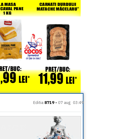
Editia
8719 -
07 aug
03:49