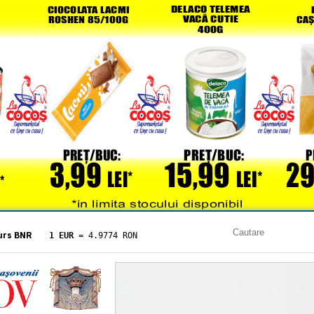
urs BNR
1 EUR
= 4.9774 RON
1 USD
= 4.3833 RON
1 GBP
= 5.8304 RON
1 XAU
= 464.4611 RON
1 AED
= 1.1933 RON
1 AUD
= 2.7957 RON
1 BGN
= 2.5449 RON