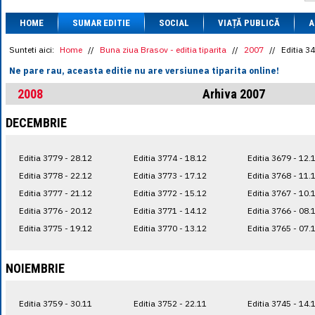
1 BRL
= 0.7714 
HOME
SUMAR EDITIE
SOCIAL
VIAȚĂ PUBLICĂ
1 CAD
= 3.1559 
A
1 CHF
= 5.2813 
1 CNY
= 0.6015 
Sunteti aici:
Home
//
Buna ziua Brasov - editia tiparita
//
2007
//
Editia 3
1 CZK
= 0.1993 
Ne pare rau, aceasta editie nu are versiunea tiparita online!
1 DKK
= 0.6668 
1 EGP
= 0.0860 
2008
Arhiva 2007
1 HUF
= 1.2223 
1 INR
= 0.0513 
DECEMBRIE
1 JPY
= 3.0556 
1 KRW
= 0.3047 
1 MDL
= 0.2538 
Editia 3779 - 28.12
Editia 3774 - 18.12
Editia 3679 - 12.
1 MXN
= 0.2227 
1 NOK
= 0.4191 
Editia 3778 - 22.12
Editia 3773 - 17.12
Editia 3768 - 11.
1 NZD
= 2.6097 
Editia 3777 - 21.12
Editia 3772 - 15.12
Editia 3767 - 10.
1 PLN
= 1.1646 
Editia 3776 - 20.12
Editia 3771 - 14.12
Editia 3766 - 08.
1 RSD
= 0.0425 
1 RUB
= 0.0530 
Editia 3775 - 19.12
Editia 3770 - 13.12
Editia 3765 - 07.
1 SEK
= 0.4526 
1 TRY
= 0.1141 
1 UAH
= 0.1048 
NOIEMBRIE
1 XDR
= 5.9383 
1 ZAR
= 0.2318 
Editia 3759 - 30.11
Editia 3752 - 22.11
Editia 3745 - 14.