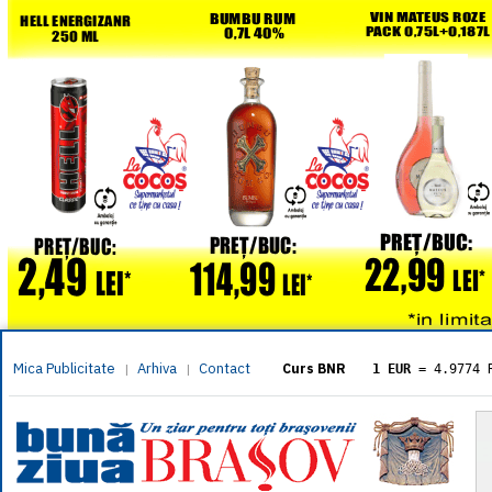
Mica Publicitate
Arhiva
Contact
|
|
Curs BNR
1 EUR
= 4.9774 
1 USD
= 4.3833 
1 GBP
= 5.8304 
1 XAU
= 464.461
1 AED
= 1.1933 
1 AUD
= 2.7957 
1 BGN
= 2.5449 