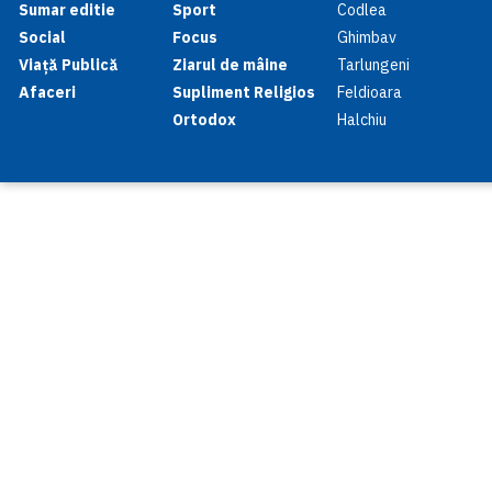
Sumar editie
Sport
Codlea
Social
Focus
Ghimbav
Viață Publică
Ziarul de mâine
Tarlungeni
Afaceri
Supliment Religios
Feldioara
Ortodox
Halchiu