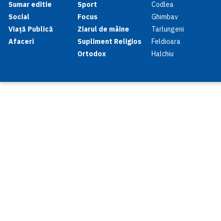
Sumar editie
Sport
Codlea
Social
Focus
Ghimbav
Viață Publică
Ziarul de mâine
Tarlungeni
Afaceri
Supliment Religios
Feldioara
Ortodox
Halchiu