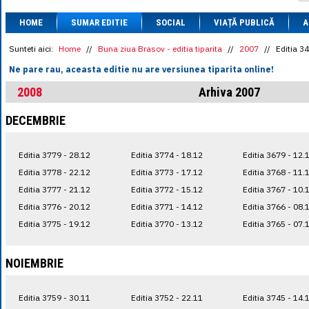
1 BRL
= 0.7714 
HOME
SUMAR EDITIE
SOCIAL
VIAȚĂ PUBLICĂ
1 CAD
= 3.1559 
A
1 CHF
= 5.2813 
1 CNY
= 0.6015 
Sunteti aici:
Home
//
Buna ziua Brasov - editia tiparita
//
2007
//
Editia 3
1 CZK
= 0.1993 
Ne pare rau, aceasta editie nu are versiunea tiparita online!
1 DKK
= 0.6668 
1 EGP
= 0.0860 
2008
Arhiva 2007
1 HUF
= 1.2223 
1 INR
= 0.0513 
DECEMBRIE
1 JPY
= 3.0556 
1 KRW
= 0.3047 
1 MDL
= 0.2538 
Editia 3779 - 28.12
Editia 3774 - 18.12
Editia 3679 - 12.
1 MXN
= 0.2227 
1 NOK
= 0.4191 
Editia 3778 - 22.12
Editia 3773 - 17.12
Editia 3768 - 11.
1 NZD
= 2.6097 
Editia 3777 - 21.12
Editia 3772 - 15.12
Editia 3767 - 10.
1 PLN
= 1.1646 
Editia 3776 - 20.12
Editia 3771 - 14.12
Editia 3766 - 08.
1 RSD
= 0.0425 
1 RUB
= 0.0530 
Editia 3775 - 19.12
Editia 3770 - 13.12
Editia 3765 - 07.
1 SEK
= 0.4526 
1 TRY
= 0.1141 
1 UAH
= 0.1048 
NOIEMBRIE
1 XDR
= 5.9383 
1 ZAR
= 0.2318 
Editia 3759 - 30.11
Editia 3752 - 22.11
Editia 3745 - 14.