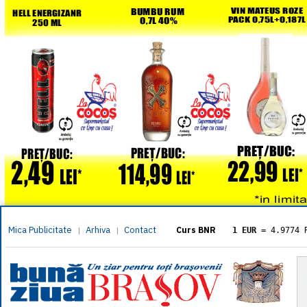
Mica Publicitate
Arhiva
Contact
|
|
Curs BNR
1 EUR
= 4.9774 
1 USD
= 4.3833 
1 GBP
= 5.8304 
1 XAU
= 464.461
1 AED
= 1.1933 
1 AUD
= 2.7957 
1 BGN
= 2.5449 