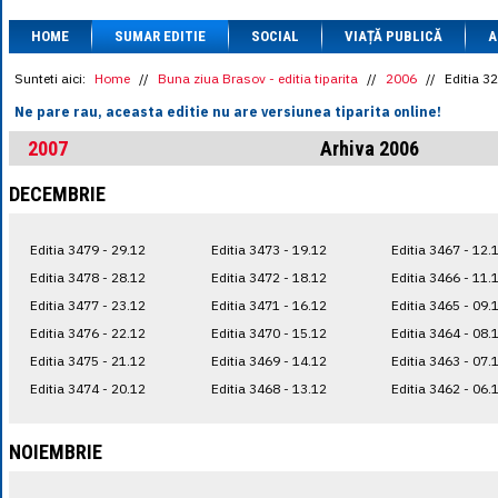
1 BRL
= 0.7714 
HOME
SUMAR EDITIE
SOCIAL
VIAȚĂ PUBLICĂ
1 CAD
= 3.1559 
A
1 CHF
= 5.2813 
1 CNY
= 0.6015 
Sunteti aici:
Home
//
Buna ziua Brasov - editia tiparita
//
2006
//
Editia 3
1 CZK
= 0.1993 
Ne pare rau, aceasta editie nu are versiunea tiparita online!
1 DKK
= 0.6668 
1 EGP
= 0.0860 
2007
Arhiva 2006
1 HUF
= 1.2223 
1 INR
= 0.0513 
DECEMBRIE
1 JPY
= 3.0556 
1 KRW
= 0.3047 
1 MDL
= 0.2538 
Editia 3479 - 29.12
Editia 3473 - 19.12
Editia 3467 - 12.
1 MXN
= 0.2227 
1 NOK
= 0.4191 
Editia 3478 - 28.12
Editia 3472 - 18.12
Editia 3466 - 11.
1 NZD
= 2.6097 
Editia 3477 - 23.12
Editia 3471 - 16.12
Editia 3465 - 09.
1 PLN
= 1.1646 
Editia 3476 - 22.12
Editia 3470 - 15.12
Editia 3464 - 08.
1 RSD
= 0.0425 
1 RUB
= 0.0530 
Editia 3475 - 21.12
Editia 3469 - 14.12
Editia 3463 - 07.
1 SEK
= 0.4526 
Editia 3474 - 20.12
Editia 3468 - 13.12
Editia 3462 - 06.
1 TRY
= 0.1141 
1 UAH
= 0.1048 
1 XDR
= 5.9383 
NOIEMBRIE
1 ZAR
= 0.2318 