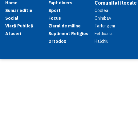
Comunitati locale
Home
Fapt divers
Sumar editie
Sport
Codlea
Social
Focus
Ghimbav
Viață Publică
Ziarul de mâine
Tarlungeni
Afaceri
Supliment Religios
Feldioara
Ortodox
Halchiu