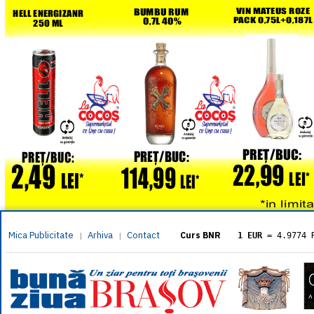
Mica Publicitate
Arhiva
Contact
|
|
Curs BNR
1 EUR
= 4.9774 
1 USD
= 4.3833 
1 GBP
= 5.8304 
1 XAU
= 464.461
1 AED
= 1.1933 
1 AUD
= 2.7957 
1 BGN
= 2.5449 