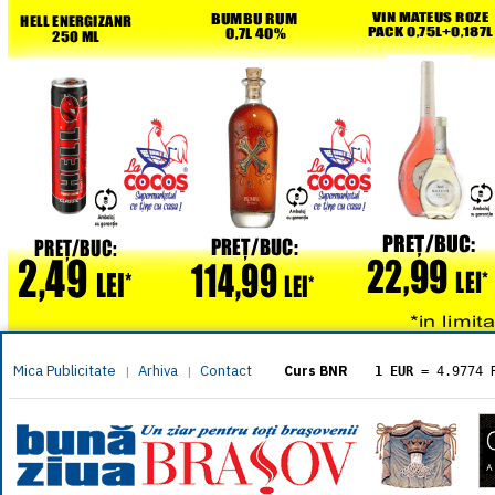
Mica Publicitate
Arhiva
Contact
|
|
Curs BNR
1 EUR
= 4.9774 
1 USD
= 4.3833 
1 GBP
= 5.8304 
1 XAU
= 464.461
1 AED
= 1.1933 
1 AUD
= 2.7957 
1 BGN
= 2.5449 