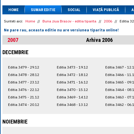
1 BRL
= 0.7714 
HOME
SUMAR EDITIE
SOCIAL
VIAȚĂ PUBLICĂ
1 CAD
= 3.1559 
A
1 CHF
= 5.2813 
1 CNY
= 0.6015 
Sunteti aici:
Home
//
Buna ziua Brasov - editia tiparita
//
2006
//
Editia 3
1 CZK
= 0.1993 
Ne pare rau, aceasta editie nu are versiunea tiparita online!
1 DKK
= 0.6668 
1 EGP
= 0.0860 
2007
Arhiva 2006
1 HUF
= 1.2223 
1 INR
= 0.0513 
DECEMBRIE
1 JPY
= 3.0556 
1 KRW
= 0.3047 
1 MDL
= 0.2538 
Editia 3479 - 29.12
Editia 3473 - 19.12
Editia 3467 - 12.
1 MXN
= 0.2227 
1 NOK
= 0.4191 
Editia 3478 - 28.12
Editia 3472 - 18.12
Editia 3466 - 11.
1 NZD
= 2.6097 
Editia 3477 - 23.12
Editia 3471 - 16.12
Editia 3465 - 09.
1 PLN
= 1.1646 
Editia 3476 - 22.12
Editia 3470 - 15.12
Editia 3464 - 08.
1 RSD
= 0.0425 
1 RUB
= 0.0530 
Editia 3475 - 21.12
Editia 3469 - 14.12
Editia 3463 - 07.
1 SEK
= 0.4526 
Editia 3474 - 20.12
Editia 3468 - 13.12
Editia 3462 - 06.
1 TRY
= 0.1141 
1 UAH
= 0.1048 
1 XDR
= 5.9383 
NOIEMBRIE
1 ZAR
= 0.2318 