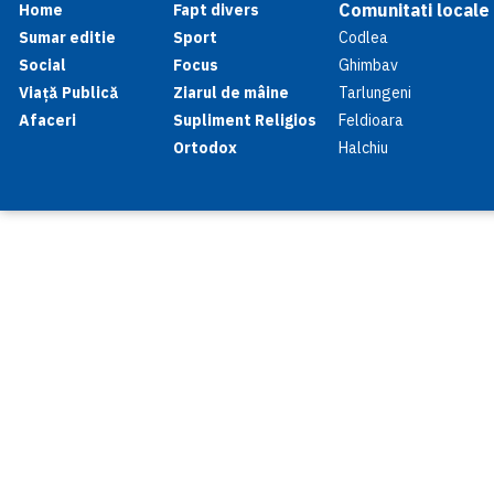
Comunitati locale
Home
Fapt divers
Sumar editie
Sport
Codlea
Social
Focus
Ghimbav
Viață Publică
Ziarul de mâine
Tarlungeni
Afaceri
Supliment Religios
Feldioara
Ortodox
Halchiu