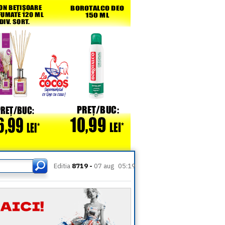
Editia
8719 -
07 aug
05:19