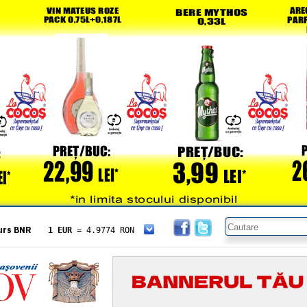
urs BNR
1 EUR
= 4.9774 RON
1 USD
= 4.3833 RON
1 GBP
= 5.8304 RON
1 XAU
= 464.4611 RON
1 AED
= 1.1933 RON
1 AUD
= 2.7957 RON
1 BGN
= 2.5449 RON