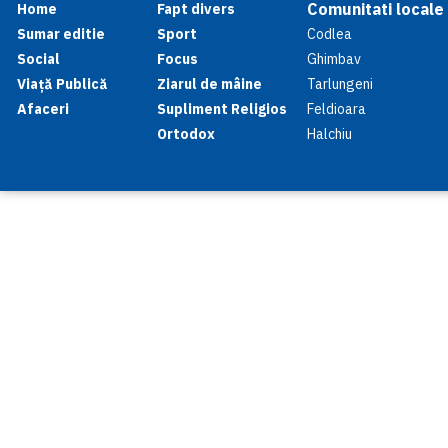
Comunitati locale
Home
Fapt divers
Sumar editie
Sport
Codlea
Social
Focus
Ghimbav
Viață Publică
Ziarul de mâine
Tarlungeni
Afaceri
Supliment Religios
Feldioara
Ortodox
Halchiu