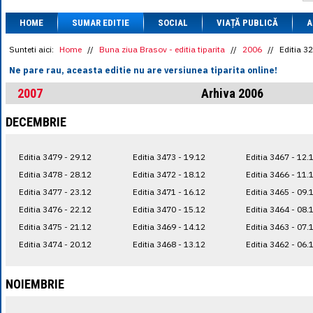
1 BRL
= 0.7714 
HOME
SUMAR EDITIE
SOCIAL
VIAȚĂ PUBLICĂ
1 CAD
= 3.1559 
A
1 CHF
= 5.2813 
1 CNY
= 0.6015 
Sunteti aici:
Home
//
Buna ziua Brasov - editia tiparita
//
2006
//
Editia 3
1 CZK
= 0.1993 
Ne pare rau, aceasta editie nu are versiunea tiparita online!
1 DKK
= 0.6668 
1 EGP
= 0.0860 
2007
Arhiva 2006
1 HUF
= 1.2223 
1 INR
= 0.0513 
DECEMBRIE
1 JPY
= 3.0556 
1 KRW
= 0.3047 
1 MDL
= 0.2538 
Editia 3479 - 29.12
Editia 3473 - 19.12
Editia 3467 - 12.
1 MXN
= 0.2227 
1 NOK
= 0.4191 
Editia 3478 - 28.12
Editia 3472 - 18.12
Editia 3466 - 11.
1 NZD
= 2.6097 
Editia 3477 - 23.12
Editia 3471 - 16.12
Editia 3465 - 09.
1 PLN
= 1.1646 
Editia 3476 - 22.12
Editia 3470 - 15.12
Editia 3464 - 08.
1 RSD
= 0.0425 
1 RUB
= 0.0530 
Editia 3475 - 21.12
Editia 3469 - 14.12
Editia 3463 - 07.
1 SEK
= 0.4526 
Editia 3474 - 20.12
Editia 3468 - 13.12
Editia 3462 - 06.
1 TRY
= 0.1141 
1 UAH
= 0.1048 
1 XDR
= 5.9383 
NOIEMBRIE
1 ZAR
= 0.2318 