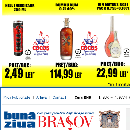
Mica Publicitate
Arhiva
Contact
|
|
Curs BNR
1 EUR
= 4.9774 
1 USD
= 4.3833 
1 GBP
= 5.8304 
1 XAU
= 464.461
1 AED
= 1.1933 
1 AUD
= 2.7957 
1 BGN
= 2.5449 