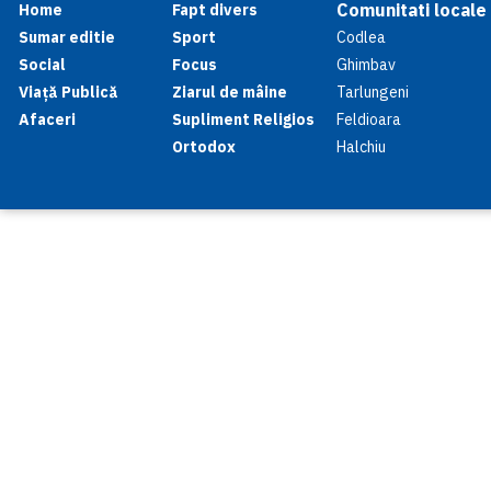
Comunitati locale
Home
Fapt divers
Sumar editie
Sport
Codlea
Social
Focus
Ghimbav
Viață Publică
Ziarul de mâine
Tarlungeni
Afaceri
Supliment Religios
Feldioara
Ortodox
Halchiu