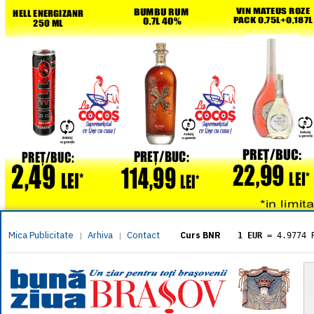
Mica Publicitate
Arhiva
Contact
|
|
Curs BNR
1 EUR
= 4.9774 
1 USD
= 4.3833 
1 GBP
= 5.8304 
1 XAU
= 464.461
1 AED
= 1.1933 
1 AUD
= 2.7957 
1 BGN
= 2.5449 