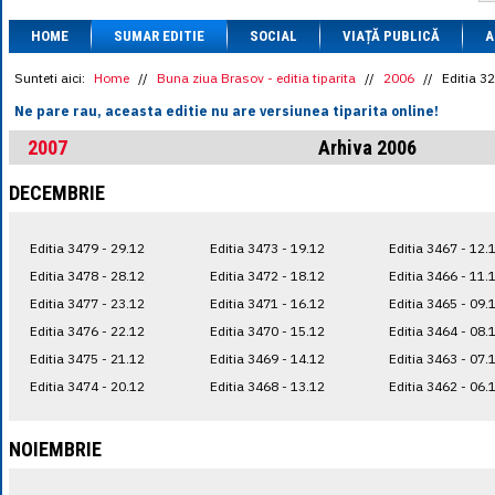
1 BRL
= 0.7714 
HOME
SUMAR EDITIE
SOCIAL
VIAȚĂ PUBLICĂ
1 CAD
= 3.1559 
A
1 CHF
= 5.2813 
1 CNY
= 0.6015 
Sunteti aici:
Home
//
Buna ziua Brasov - editia tiparita
//
2006
//
Editia 3
1 CZK
= 0.1993 
Ne pare rau, aceasta editie nu are versiunea tiparita online!
1 DKK
= 0.6668 
1 EGP
= 0.0860 
2007
Arhiva 2006
1 HUF
= 1.2223 
1 INR
= 0.0513 
DECEMBRIE
1 JPY
= 3.0556 
1 KRW
= 0.3047 
1 MDL
= 0.2538 
Editia 3479 - 29.12
Editia 3473 - 19.12
Editia 3467 - 12.
1 MXN
= 0.2227 
1 NOK
= 0.4191 
Editia 3478 - 28.12
Editia 3472 - 18.12
Editia 3466 - 11.
1 NZD
= 2.6097 
Editia 3477 - 23.12
Editia 3471 - 16.12
Editia 3465 - 09.
1 PLN
= 1.1646 
Editia 3476 - 22.12
Editia 3470 - 15.12
Editia 3464 - 08.
1 RSD
= 0.0425 
1 RUB
= 0.0530 
Editia 3475 - 21.12
Editia 3469 - 14.12
Editia 3463 - 07.
1 SEK
= 0.4526 
Editia 3474 - 20.12
Editia 3468 - 13.12
Editia 3462 - 06.
1 TRY
= 0.1141 
1 UAH
= 0.1048 
1 XDR
= 5.9383 
NOIEMBRIE
1 ZAR
= 0.2318 