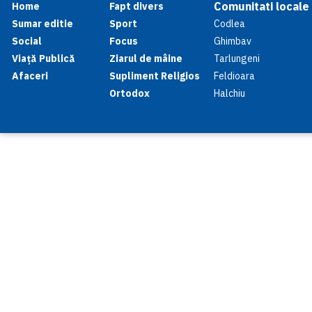
Comunitati locale
Home
Fapt divers
Sumar editie
Sport
Codlea
Social
Focus
Ghimbav
Viață Publică
Ziarul de mâine
Tarlungeni
Afaceri
Supliment Religios
Feldioara
Ortodox
Halchiu