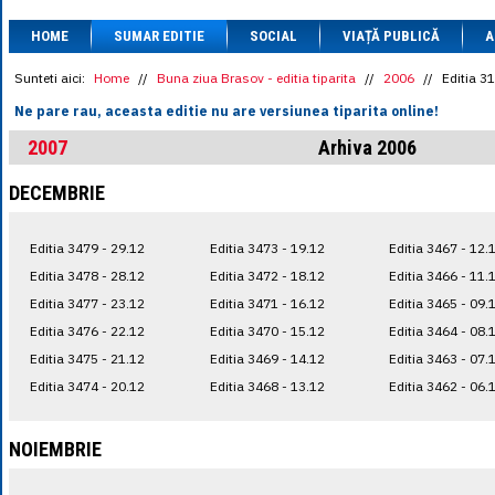
1 BRL
= 0.7714 
HOME
SUMAR EDITIE
SOCIAL
VIAȚĂ PUBLICĂ
1 CAD
= 3.1559 
A
1 CHF
= 5.2813 
1 CNY
= 0.6015 
Sunteti aici:
Home
//
Buna ziua Brasov - editia tiparita
//
2006
//
Editia 3
1 CZK
= 0.1993 
Ne pare rau, aceasta editie nu are versiunea tiparita online!
1 DKK
= 0.6668 
1 EGP
= 0.0860 
2007
Arhiva 2006
1 HUF
= 1.2223 
1 INR
= 0.0513 
DECEMBRIE
1 JPY
= 3.0556 
1 KRW
= 0.3047 
1 MDL
= 0.2538 
Editia 3479 - 29.12
Editia 3473 - 19.12
Editia 3467 - 12.
1 MXN
= 0.2227 
1 NOK
= 0.4191 
Editia 3478 - 28.12
Editia 3472 - 18.12
Editia 3466 - 11.
1 NZD
= 2.6097 
Editia 3477 - 23.12
Editia 3471 - 16.12
Editia 3465 - 09.
1 PLN
= 1.1646 
Editia 3476 - 22.12
Editia 3470 - 15.12
Editia 3464 - 08.
1 RSD
= 0.0425 
1 RUB
= 0.0530 
Editia 3475 - 21.12
Editia 3469 - 14.12
Editia 3463 - 07.
1 SEK
= 0.4526 
Editia 3474 - 20.12
Editia 3468 - 13.12
Editia 3462 - 06.
1 TRY
= 0.1141 
1 UAH
= 0.1048 
1 XDR
= 5.9383 
NOIEMBRIE
1 ZAR
= 0.2318 