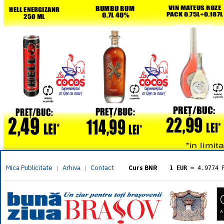
Mica Publicitate
Arhiva
Contact
|
|
Curs BNR
1 EUR
= 4.9774 
1 USD
= 4.3833 
1 GBP
= 5.8304 
1 XAU
= 464.461
1 AED
= 1.1933 
1 AUD
= 2.7957 
1 BGN
= 2.5449 