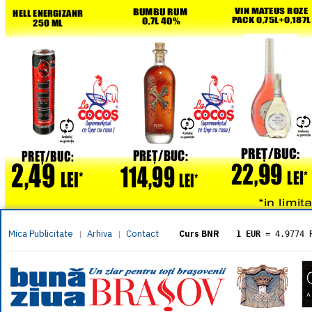
Mica Publicitate
Arhiva
Contact
|
|
Curs BNR
1 EUR
= 4.9774 
1 USD
= 4.3833 
1 GBP
= 5.8304 
1 XAU
= 464.461
1 AED
= 1.1933 
1 AUD
= 2.7957 
1 BGN
= 2.5449 