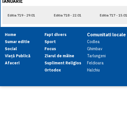
IANUARIE
Editia 719 - 29.01
Editia 718 - 22.01
Editia 717 - 15.0
Comunitati locale
Home
Fapt divers
Sumar editie
Sport
Codlea
Social
Focus
Ghimbav
Viață Publică
Ziarul de mâine
Tarlungeni
Afaceri
Supliment Religios
Feldioara
Ortodox
Halchiu