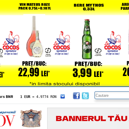
urs BNR
1 EUR
= 4.9774 RON
1 USD
= 4.3833 RON
1 GBP
= 5.8304 RON
1 XAU
= 464.4611 RON
1 AED
= 1.1933 RON
1 AUD
= 2.7957 RON
1 BGN
= 2.5449 RON