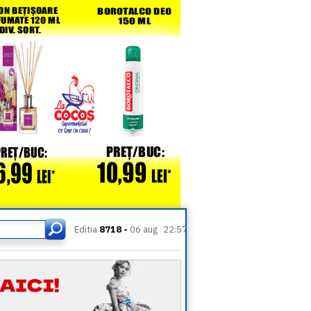
Editia
8718 -
06 aug
22:57