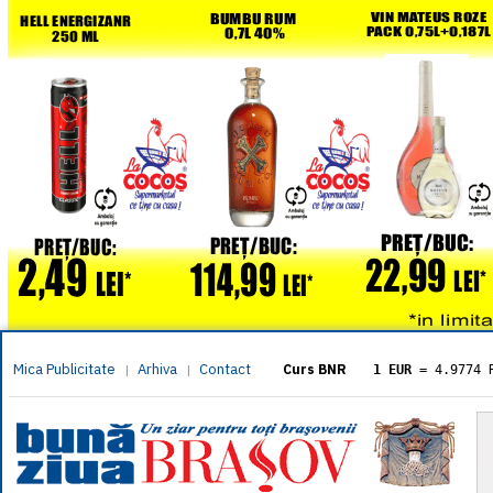
Mica Publicitate
Arhiva
Contact
|
|
Curs BNR
1 EUR
= 4.9774 
1 USD
= 4.3833 
1 GBP
= 5.8304 
1 XAU
= 464.461
1 AED
= 1.1933 
1 AUD
= 2.7957 
1 BGN
= 2.5449 