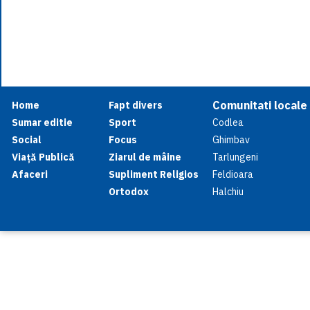
Comunitati locale
Home
Fapt divers
Sumar editie
Sport
Codlea
Social
Focus
Ghimbav
Viață Publică
Ziarul de mâine
Tarlungeni
Afaceri
Supliment Religios
Feldioara
Ortodox
Halchiu